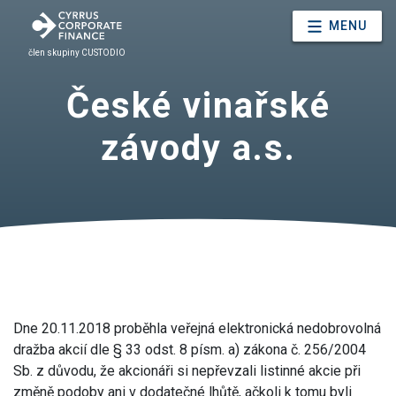
MENU
člen skupiny CUSTODIO
České vinařské
závody a.s.
Dne 20.11.2018 proběhla veřejná elektronická nedobrovolná
dražba akcií dle § 33 odst. 8 písm. a) zákona č. 256/2004
Sb. z důvodu, že akcionáři si nepřevzali listinné akcie při
změně podoby ani v dodatečné lhůtě, ačkoli k tomu byli