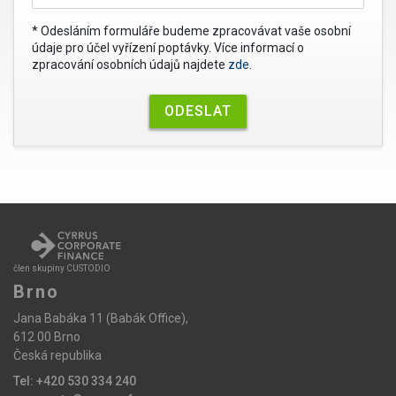
* Odesláním formuláře budeme zpracovávat vaše osobní
údaje pro účel vyřízení poptávky. Více informací o
zpracování osobních údajů najdete
zde
.
člen skupiny CUSTODIO
Brno
Jana Babáka 11 (Babák Office),
612 00 Brno
Česká republika
Tel: +420 530 334 240