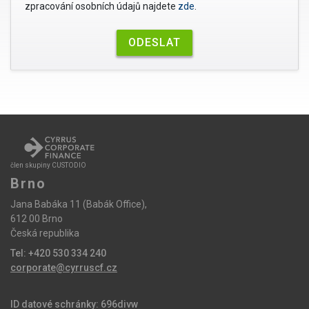
zpracování osobních údajů najdete
zde
.
člen skupiny CUSTODIO
Brno
Jana Babáka 11 (Babák Office),
612 00 Brno
Česká republika
Tel: +420 530 334 240
corporate@cyrruscf.cz
ID datové schránky: 696divw