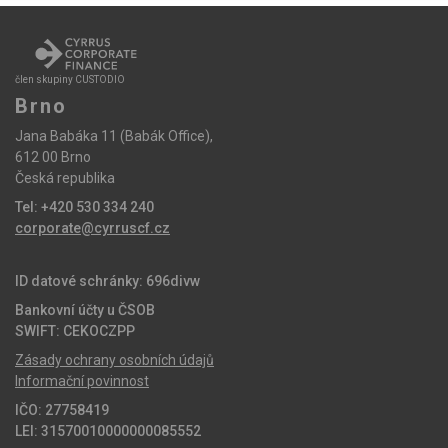
člen skupiny CUSTODIO
Brno
Jana Babáka 11 (Babák Office),
612 00 Brno
Česká republika
Tel: +420 530 334 240
corporate@cyrruscf.cz
ID datové schránky: 696divw
Bankovní účty u ČSOB
SWIFT: CEKOCZPP
Zásady ochrany osobních údajů
Informační povinnost
IČO: 27758419
LEI: 31570010000000085552