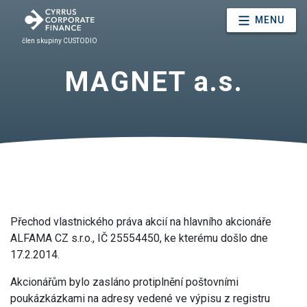
MENU
člen skupiny CUSTODIO
MAGNET a.s.
Přechod vlastnického práva akcií na hlavního akcionáře
ALFAMA CZ s.r.o., IČ 25554450, ke kterému došlo dne
17.2.2014.
Akcionářům bylo zasláno protiplnění poštovními
poukázkázkami na adresy vedené ve výpisu z registru