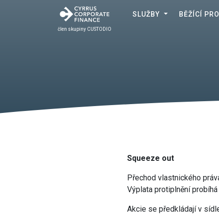
SLUŽBY
BĚŽÍCÍ PR
člen skupiny CUSTODIO
Squeeze out
Přechod vlastnického práva
Výplata protiplnění probíhá
Akcie se předkládají v sídle