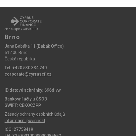
člen skupiny CUSTODIO
Brno
Jana Babáka 11 (Babák Office),
612 00 Brno
Česká republika
Tel: +420 530 334 240
corporate@cyrruscf.cz
ID datové schránky: 696divw
Bankovní účty u ČSOB
SWIFT: CEKOCZPP
Zásady ochrany osobních údajů
Informační povinnost
IČO: 27758419
LEI: 31570010000000085552