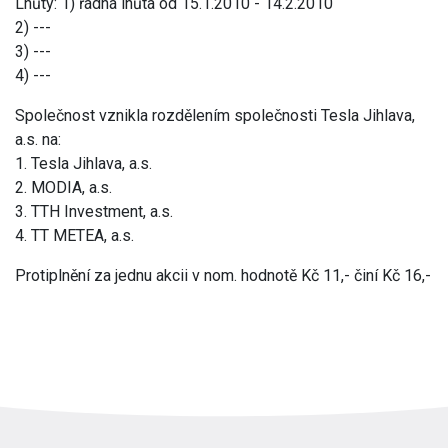
Lhůty: 1) řádná lhůta od 15.1.2010 - 14.2.2010
2) ---
3) ---
4) ---
Společnost vznikla rozdělením společnosti Tesla Jihlava,
a.s. na:
1. Tesla Jihlava, a.s.
2. MODIA, a.s.
3. TTH Investment, a.s.
4. TT METEA, a.s.
Protiplnění za jednu akcii v nom. hodnotě Kč 11,- činí Kč 16,-