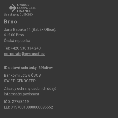
člen skupiny CUSTODIO
Brno
Jana Babáka 11 (Babák Office),
612 00 Brno
Česká republika
Tel: +420 530 334 240
corporate@cyrruscf.cz
ID datové schránky: 696divw
Bankovní účty u ČSOB
SWIFT: CEKOCZPP
Zásady ochrany osobních údajů
Informační povinnost
IČO: 27758419
LEI: 31570010000000085552