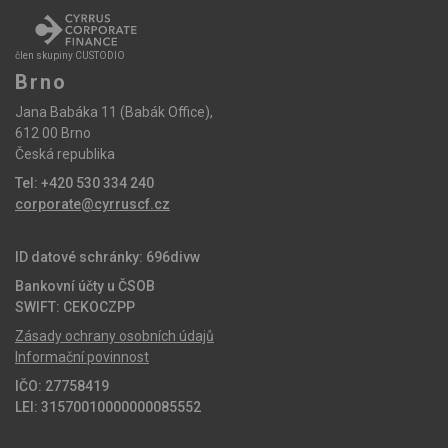
člen skupiny CUSTODIO
Brno
Jana Babáka 11 (Babák Office),
612 00 Brno
Česká republika
Tel: +420 530 334 240
corporate@cyrruscf.cz
ID datové schránky: 696divw
Bankovní účty u ČSOB
SWIFT: CEKOCZPP
Zásady ochrany osobních údajů
Informační povinnost
IČO: 27758419
LEI: 31570010000000085552